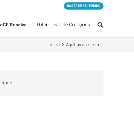
RASTREIE SEU PEDIDO
0
item
Lista de Cotações
og
CF Resolve
Início
Agulhas anestesia
trado.