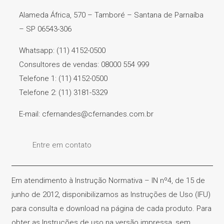
Alameda África, 570 – Tamboré – Santana de Parnaíba
– SP 06543-306
Whatsapp: (11) 4152-0500
Consultores de vendas: 08000 554 999
Telefone 1: (11) 4152-0500
Telefone 2: (11) 3181-5329
E-mail: cfernandes@cfernandes.com.br
Entre em contato
Em atendimento à Instrução Normativa – IN nº4, de 15 de
junho de 2012, disponibilizamos as Instruções de Uso (IFU)
para consulta e download na página de cada produto. Para
obter as Instruções de uso na versão impressa, sem