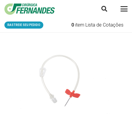
0
item
Lista de Cotações
RASTREIE SEU PEDIDO