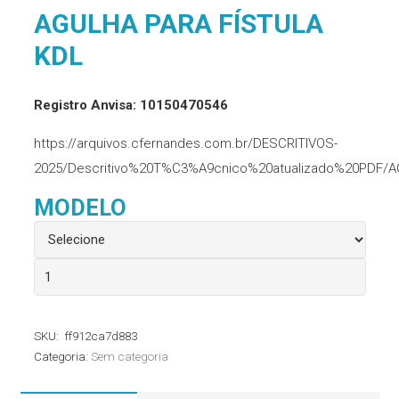
AGULHA PARA FÍSTULA
KDL
Registro Anvisa: 10150470546
https://arquivos.cfernandes.com.br/DESCRITIVOS-
2025/Descritivo%20T%C3%A9cnico%20atualizado%20PDF/A
MODELO
Agulha
Para
Fístula
SKU:
ff912ca7d883
KDL
Categoria:
Sem categoria
quantidade