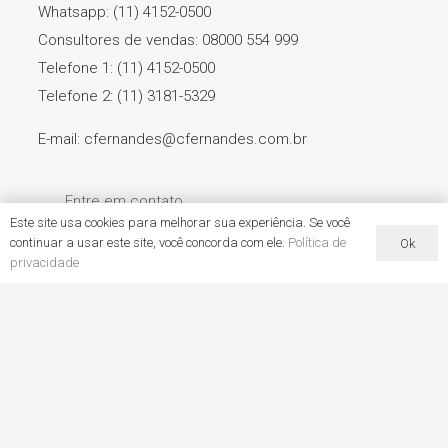
Whatsapp: (11) 4152-0500
Consultores de vendas: 08000 554 999
Telefone 1: (11) 4152-0500
Telefone 2: (11) 3181-5329
E-mail: cfernandes@cfernandes.com.br
Entre em contato
Este site usa cookies para melhorar sua experiência. Se você
continuar a usar este site, você concorda com ele.
Política de
Ok
privacidade
Em atendimento à Instrução Normativa – IN nº4, de 15 de
junho de 2012, disponibilizamos as Instruções de Uso (IFU)
para consulta e download na página de cada produto. Para
obter as Instruções de uso na versão impressa, sem
custos, entre em contato com o Serviço de Atendimento
ao Consumidor através do telefone 0800 7701647 ou pelo
e-mail produtos@cfernandes.com.br