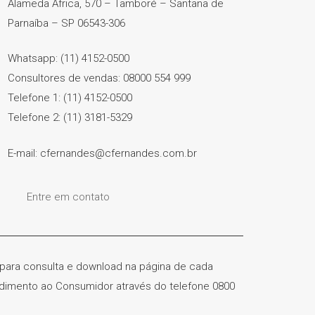
Alameda África, 570 – Tamboré – Santana de
Parnaíba – SP 06543-306
Whatsapp: (11) 4152-0500
Consultores de vendas: 08000 554 999
Telefone 1: (11) 4152-0500
Telefone 2: (11) 3181-5329
E-mail: cfernandes@cfernandes.com.br
Entre em contato
) para consulta e download na página de cada
ndimento ao Consumidor através do telefone 0800