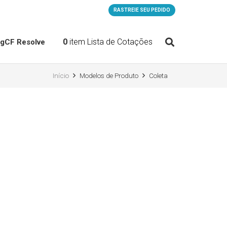
RASTREIE SEU PEDIDO
0
item
Lista de Cotações
og
CF Resolve
Início
Modelos de Produto
Coleta