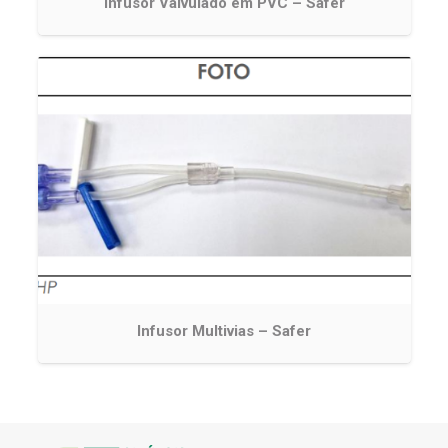
Infusor Valvulado em PVC – Safer
Infusor Multivias – Safer