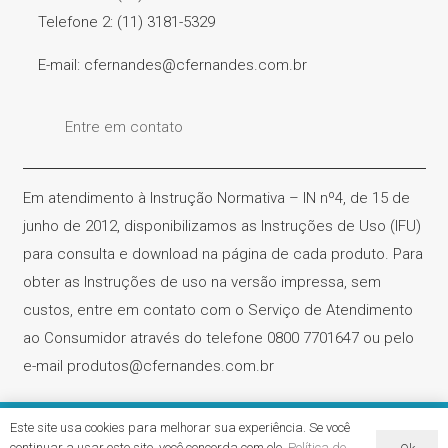
Telefone 2: (11) 3181-5329
E-mail: cfernandes@cfernandes.com.br
Entre em contato
Em atendimento à Instrução Normativa – IN nº4, de 15 de
junho de 2012, disponibilizamos as Instruções de Uso (IFU)
para consulta e download na página de cada produto. Para
obter as Instruções de uso na versão impressa, sem
custos, entre em contato com o Serviço de Atendimento
ao Consumidor através do telefone 0800 7701647 ou pelo
e-mail produtos@cfernandes.com.br
Este site usa cookies para melhorar sua experiência. Se você
Cirúrgica Fernandes – CNPJ. 61.418.042/0001-31 | Todos os
continuar a usar este site, você concorda com ele.
Política de