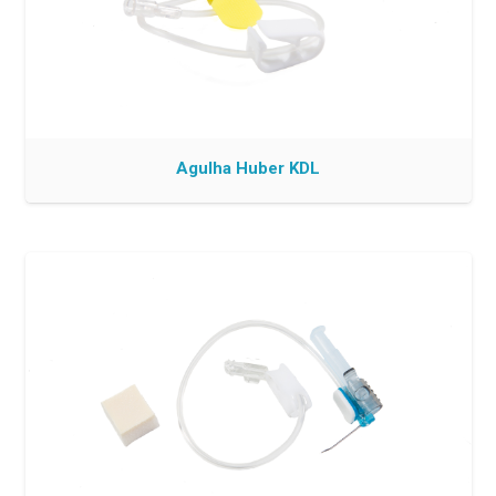
Agulha Huber KDL