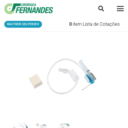
0
item
Lista de Cotações
RASTREIE SEU PEDIDO