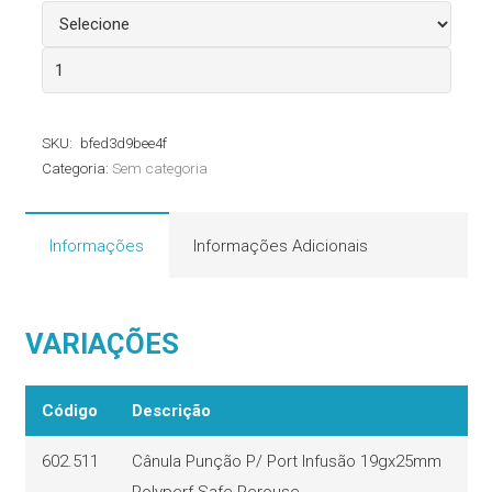
Agulha
Huber
Polyperf
SKU:
bfed3d9bee4f
Safe
Categoria:
Sem categoria
Perouse
quantidade
Informações
Informações Adicionais
VARIAÇÕES
Código
Descrição
602.511
Cânula Punção P/ Port Infusão 19gx25mm
Polyperf Safe Perouse