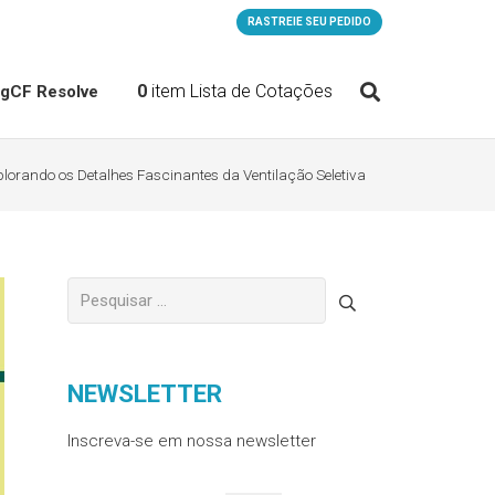
RASTREIE SEU PEDIDO
0
item
Lista de Cotações
og
CF Resolve
lorando os Detalhes Fascinantes da Ventilação Seletiva
Pesquisar
por:
NEWSLETTER
Inscreva-se em nossa newsletter