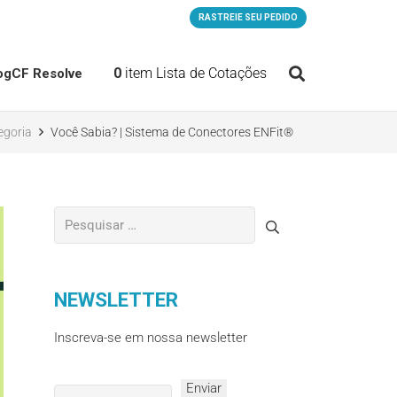
RASTREIE SEU PEDIDO
0
item
Lista de Cotações
og
CF Resolve
egoria
Você Sabia? | Sistema de Conectores ENFit®
NEWSLETTER
Inscreva-se em nossa newsletter
Please leave this field empty.