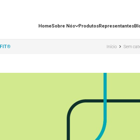
Home
Sobre Nós
Produtos
Representantes
Bl
FIT®
Início
Sem cat