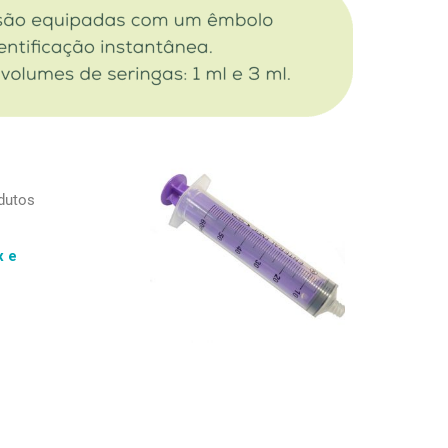
dutos
x e