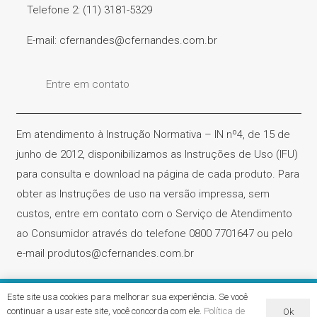
Telefone 2: (11) 3181-5329
E-mail: cfernandes@cfernandes.com.br
Entre em contato
Em atendimento à Instrução Normativa – IN nº4, de 15 de
junho de 2012, disponibilizamos as Instruções de Uso (IFU)
para consulta e download na página de cada produto. Para
obter as Instruções de uso na versão impressa, sem
custos, entre em contato com o Serviço de Atendimento
ao Consumidor através do telefone 0800 7701647 ou pelo
e-mail produtos@cfernandes.com.br
Este site usa cookies para melhorar sua experiência. Se você
Cirúrgica Fernandes – CNPJ. 61.418.042/0001-31 | Todos os
continuar a usar este site, você concorda com ele.
Política de
Ok