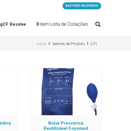
RASTREIE SEU PEDIDO
0
item
Lista de Cotações
og
CF Resolve
Início
Setores de Produto
UTI
edica
Bolsa Pressórica
Reutilizável Foyomed