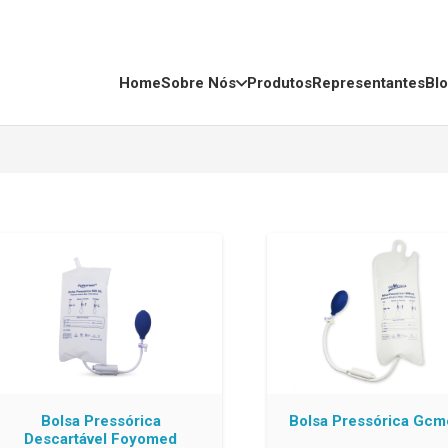
Home
Sobre Nós
Produtos
Representantes
Bl
Bolsa Pressórica
Bolsa Pressórica Gcm
Descartável Foyomed