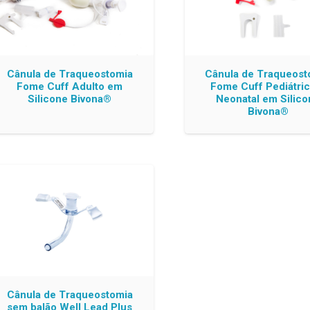
Cânula de Traqueostomia
Cânula de Traqueost
Fome Cuff Adulto em
Fome Cuff Pediátric
Silicone Bivona®
Neonatal em Silico
Bivona®
Cânula de Traqueostomia
sem balão Well Lead Plus