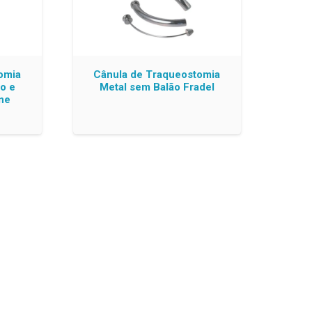
omia
Cânula de Traqueostomia
o e
Metal sem Balão Fradel
ne