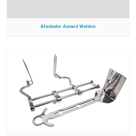
Afastador Auvard Weldon