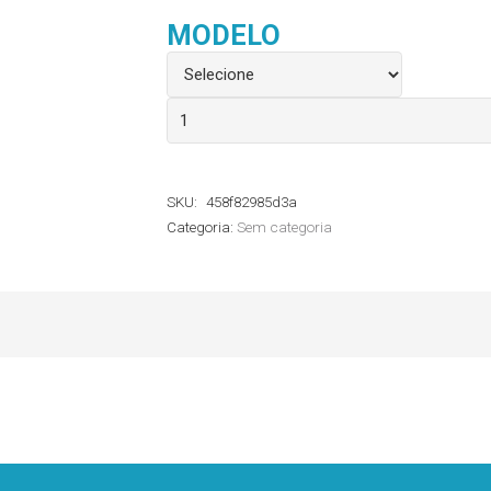
MODELO
Torneira
03
Vias
SKU:
458f82985d3a
Resistente
Categoria:
Sem categoria
a
Lipídios
Polymed
quantidade