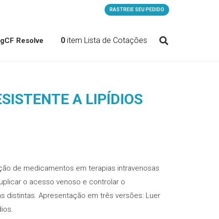
RASTREIE SEU PEDIDO
0
item
Lista de Cotações
og
CF Resolve
SISTENTE A LIPÍDIOS
tração de medicamentos em terapias intravenosas
duplicar o acesso venoso e controlar o
s distintas. Apresentação em três versões: Luer
dios.