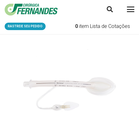
0
item
Lista de Cotações
RASTREIE SEU PEDIDO