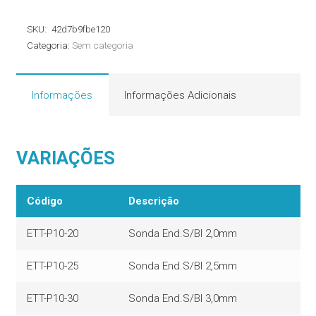
Sem
SKU:
42d7b9fbe120
Balão
Categoria:
Sem categoria
-
Medis
quantidade
Informações
Informações Adicionais
VARIAÇÕES
Código
Descrição
ETT-P10-20
Sonda End.S/Bl 2,0mm
ETT-P10-25
Sonda End.S/Bl 2,5mm
ETT-P10-30
Sonda End.S/Bl 3,0mm