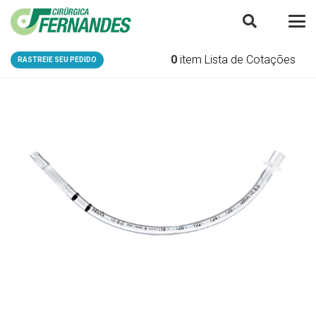
0
item
Lista de Cotações
RASTREIE SEU PEDIDO