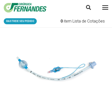
0
item
Lista de Cotações
RASTREIE SEU PEDIDO