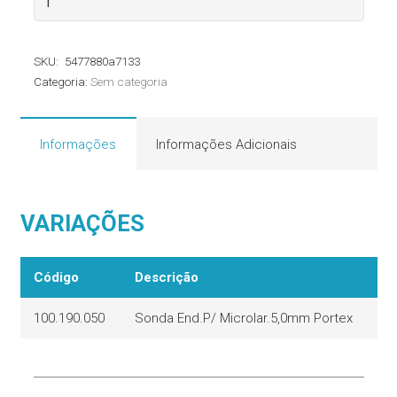
Endotraqueal
Microlaringea
SKU:
5477880a7133
Portex
Categoria:
Sem categoria
quantidade
Informações
Informações Adicionais
VARIAÇÕES
Código
Descrição
100.190.050
Sonda End.P/ Microlar.5,0mm Portex