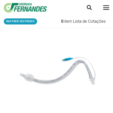
0
item
Lista de Cotações
RASTREIE SEU PEDIDO