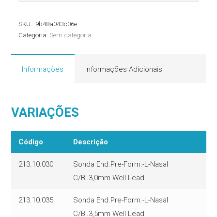
End.
Pré
SKU:
9b48a043c06e
Formada
Categoria:
Sem categoria
Polar
Norte
Com
Informações
Informações Adicionais
Balão
Well
VARIAÇÕES
Lead
quantidade
Código
Descrição
213.10.030
Sonda End.Pre-Form.-L-Nasal
C/Bl.3,0mm Well Lead
213.10.035
Sonda End.Pre-Form.-L-Nasal
C/Bl.3,5mm Well Lead