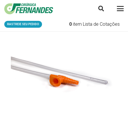
0
item
Lista de Cotações
RASTREIE SEU PEDIDO