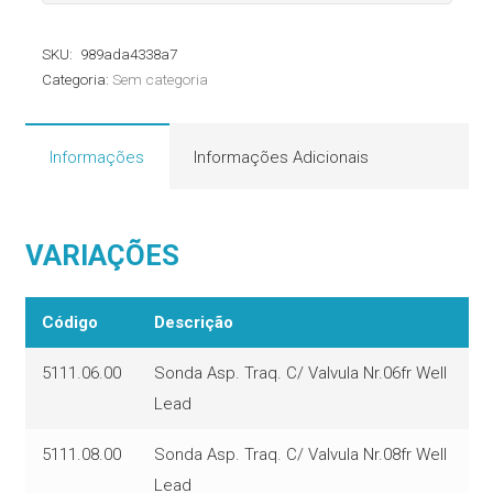
Aspiração
Traqueal
SKU:
989ada4338a7
com
Categoria:
Sem categoria
Válvula
Well
Lead
Informações
Informações Adicionais
quantidade
VARIAÇÕES
Código
Descrição
5111.06.00
Sonda Asp. Traq. C/ Valvula Nr.06fr Well
Lead
5111.08.00
Sonda Asp. Traq. C/ Valvula Nr.08fr Well
Lead