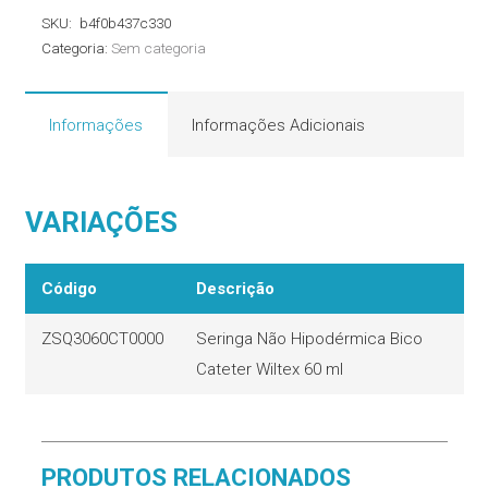
Hipodérmica
SKU:
b4f0b437c330
Bico
Categoria:
Sem categoria
Cateter
Wiltex
quantidade
Informações
Informações Adicionais
VARIAÇÕES
Código
Descrição
ZSQ3060CT0000
Seringa Não Hipodérmica Bico
Cateter Wiltex 60 ml
PRODUTOS RELACIONADOS