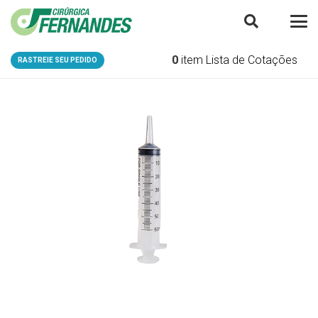
0
item
Lista de Cotações
RASTREIE SEU PEDIDO