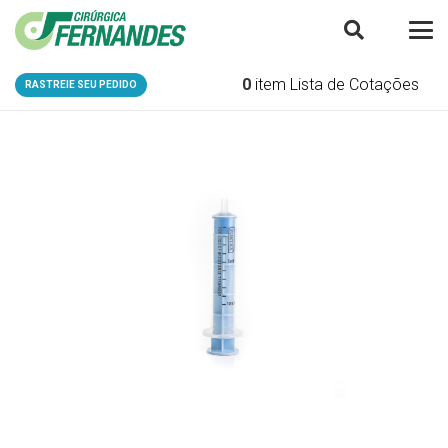
0
item
Lista de Cotações
RASTREIE SEU PEDIDO