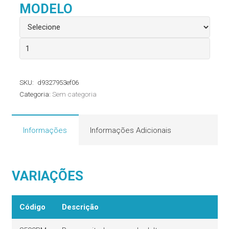
MODELO
Reanimador
Manual
First
SKU:
d9327953ef06
Response™
Categoria:
Sem categoria
Portex®
quantidade
Informações
Informações Adicionais
VARIAÇÕES
Código
Descrição