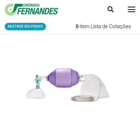
0
item
Lista de Cotações
RASTREIE SEU PEDIDO