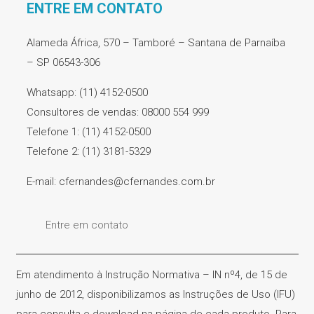
ENTRE EM CONTATO
Alameda África, 570 – Tamboré – Santana de Parnaíba
– SP 06543-306
Whatsapp: (11) 4152-0500
Consultores de vendas: 08000 554 999
Telefone 1: (11) 4152-0500
Telefone 2: (11) 3181-5329
E-mail: cfernandes@cfernandes.com.br
Entre em contato
Em atendimento à Instrução Normativa – IN nº4, de 15 de
junho de 2012, disponibilizamos as Instruções de Uso (IFU)
para consulta e download na página de cada produto. Para