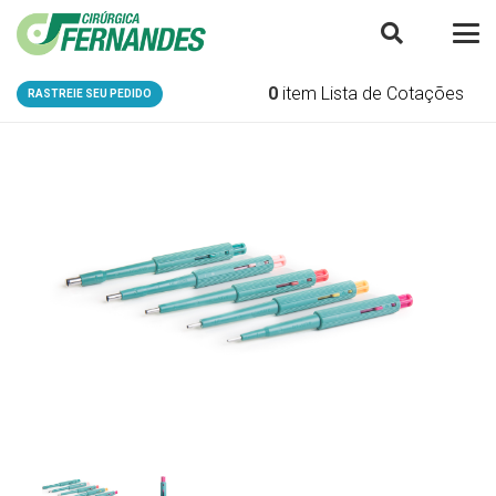
0
item
Lista de Cotações
RASTREIE SEU PEDIDO