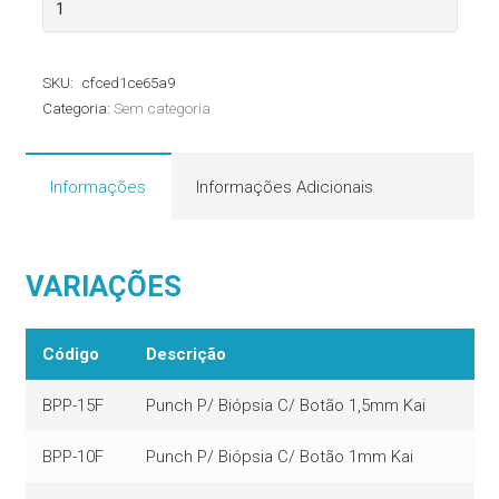
Biópsia
com
SKU:
cfced1ce65a9
Botão
Categoria:
Sem categoria
Kai
quantidade
Informações
Informações Adicionais
VARIAÇÕES
Código
Descrição
BPP-15F
Punch P/ Biópsia C/ Botão 1,5mm Kai
BPP-10F
Punch P/ Biópsia C/ Botão 1mm Kai