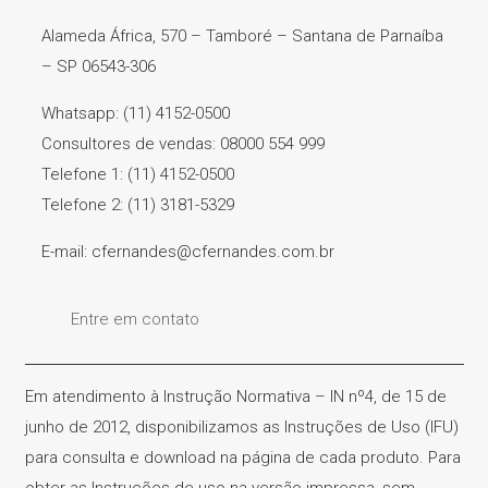
Alameda África, 570 – Tamboré – Santana de Parnaíba
– SP 06543-306
Whatsapp: (11) 4152-0500
Consultores de vendas: 08000 554 999
Telefone 1: (11) 4152-0500
Telefone 2: (11) 3181-5329
E-mail: cfernandes@cfernandes.com.br
Entre em contato
Em atendimento à Instrução Normativa – IN nº4, de 15 de
junho de 2012, disponibilizamos as Instruções de Uso (IFU)
para consulta e download na página de cada produto. Para
obter as Instruções de uso na versão impressa, sem