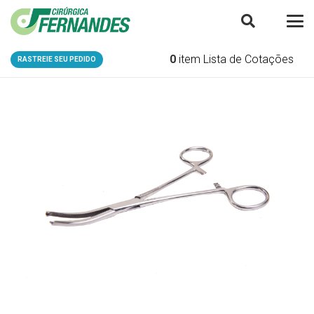
0
item
Lista de Cotações
RASTREIE SEU PEDIDO