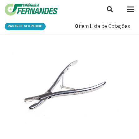
0
item
Lista de Cotações
RASTREIE SEU PEDIDO