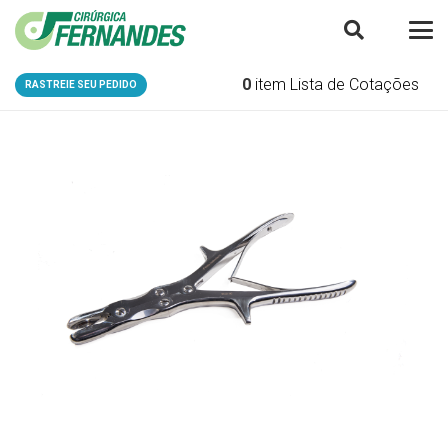
0
item
Lista de Cotações
RASTREIE SEU PEDIDO