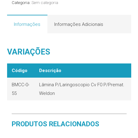
Categoria:
Sem categoria
foregger
Weldon
quantidade
Informações
Informações Adicionais
VARIAÇÕES
Código
Descrição
BMCC-0-
Lâmina P/Laringoscopio Cv F0 P/Premat.
55
Weldon
PRODUTOS RELACIONADOS