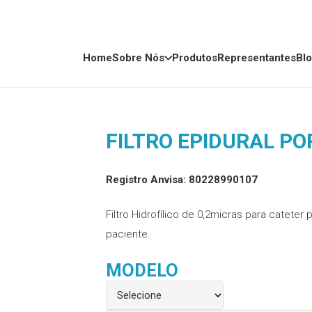
Home
Sobre Nós
Produtos
Representantes
Bl
FILTRO EPIDURAL PO
Registro Anvisa: 80228990107
Filtro Hidrofílico de 0,2micras para cateter
paciente.
MODELO