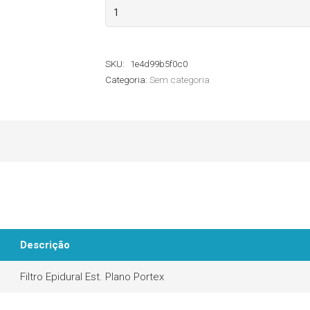
Filtro
Epidural
Portex
SKU:
1e4d99b5f0c0
quantidade
Categoria:
Sem categoria
Descrição
Filtro Epidural Est. Plano Portex