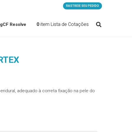
RASTREIE SEU PEDIDO
0
item
Lista de Cotações
og
CF Resolve
RTEX
 peridural, adequado à correta fixação na pele do