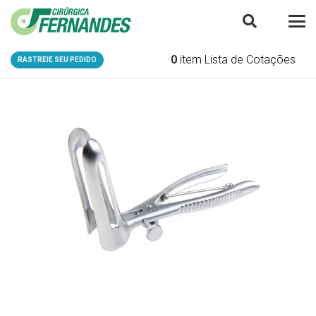
0
item
Lista de Cotações
RASTREIE SEU PEDIDO