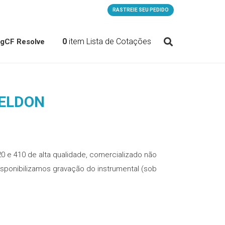
RASTREIE SEU PEDIDO
0
item
Lista de Cotações
og
CF Resolve
WELDON
0 e 410 de alta qualidade, comercializado não
 Disponibilizamos gravação do instrumental (sob