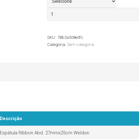
Espátula
Ribbon
Weldon
SKU:
f8b2a508e0fc
quantidade
Categoria:
Sem categoria
Descrição
Espátula Ribbon Abd. 27mmx25cm Weldon