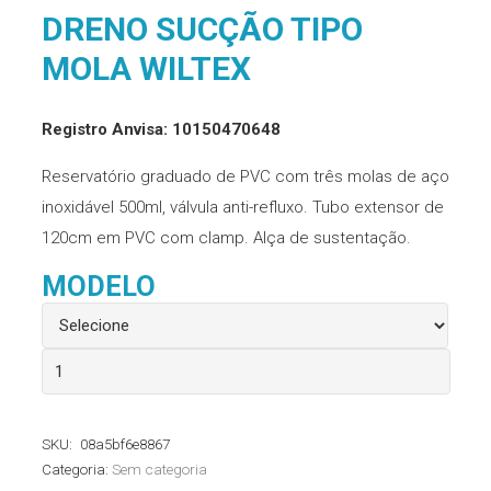
DRENO SUCÇÃO TIPO
MOLA WILTEX
Registro Anvisa: 10150470648
Reservatório graduado de PVC com três molas de aço
inoxidável 500ml, válvula anti-refluxo. Tubo extensor de
120cm em PVC com clamp. Alça de sustentação.
MODELO
Dreno
Sucção
Tipo
SKU:
08a5bf6e8867
Mola
Categoria:
Sem categoria
Wiltex