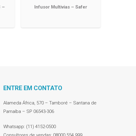
C –
Infusor Multivias – Safer
ENTRE EM CONTATO
Alameda África, 570 – Tamboré – Santana de
Parnaíba – SP 06543-306
Whatsapp: (11) 4152-0500
Consultores de vendas: 08000 554 999