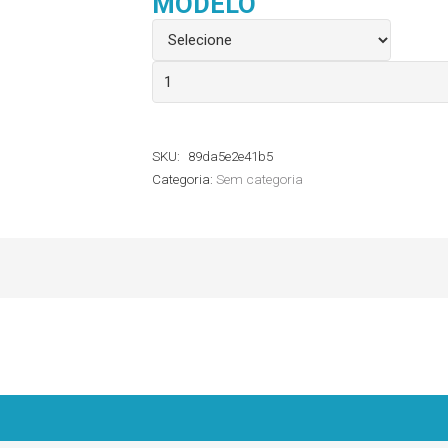
MODELO
Dispositivo
Trasferenciade
soluções
SKU:
89da5e2e41b5
Wiltex
Categoria:
Sem categoria
(Kangbao)
quantidade