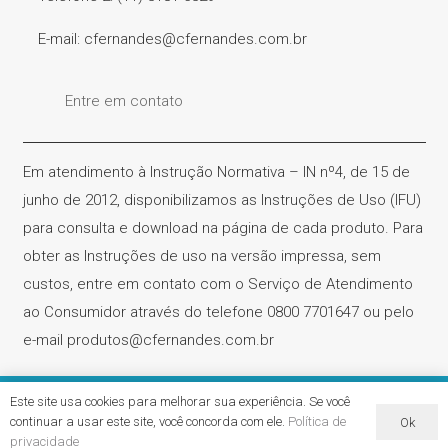
E-mail: cfernandes@cfernandes.com.br
Entre em contato
Em atendimento à Instrução Normativa – IN nº4, de 15 de
junho de 2012, disponibilizamos as Instruções de Uso (IFU)
para consulta e download na página de cada produto. Para
obter as Instruções de uso na versão impressa, sem
custos, entre em contato com o Serviço de Atendimento
ao Consumidor através do telefone 0800 7701647 ou pelo
e-mail produtos@cfernandes.com.br
Este site usa cookies para melhorar sua experiência. Se você
Cirúrgica Fernandes – CNPJ. 61.418.042/0001-31 | Todos os
continuar a usar este site, você concorda com ele.
Política de
Ok
direitos reservados
privacidade