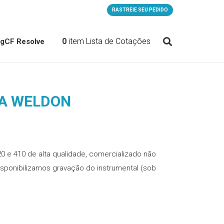
RASTREIE SEU PEDIDO
0
item
Lista de Cotações
og
CF Resolve
TA WELDON
0 e 410 de alta qualidade, comercializado não
 Disponibilizamos gravação do instrumental (sob