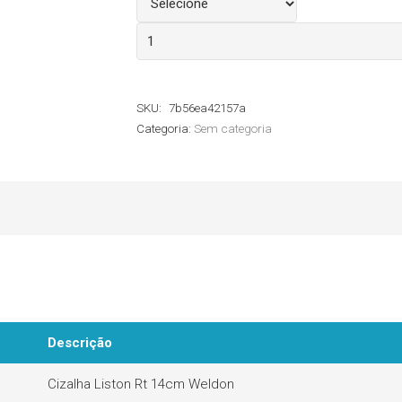
Cizalha
Liston
Reta
SKU:
7b56ea42157a
Weldon
Categoria:
Sem categoria
quantidade
Descrição
Cizalha Liston Rt 14cm Weldon