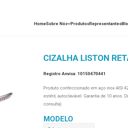
Home
Sobre Nós
Produtos
Representantes
Bl
CIZALHA LISTON RE
Registro Anvisa: 10150470441
Produto confeccionado em aço inox AISI 42
estéril, autoclavável. Garantia de 10 anos.
consulta).
MODELO