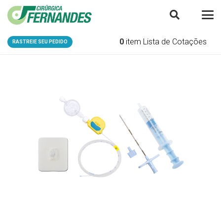
0
item
Lista de Cotações
RASTREIE SEU PEDIDO