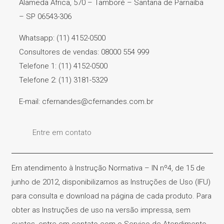
Alameda África, 570 – Tamboré – Santana de Parnaíba
– SP 06543-306
Whatsapp: (11) 4152-0500
Consultores de vendas: 08000 554 999
Telefone 1: (11) 4152-0500
Telefone 2: (11) 3181-5329
E-mail: cfernandes@cfernandes.com.br
Entre em contato
Em atendimento à Instrução Normativa – IN nº4, de 15 de
junho de 2012, disponibilizamos as Instruções de Uso (IFU)
para consulta e download na página de cada produto. Para
obter as Instruções de uso na versão impressa, sem
custos, entre em contato com o Serviço de Atendimento