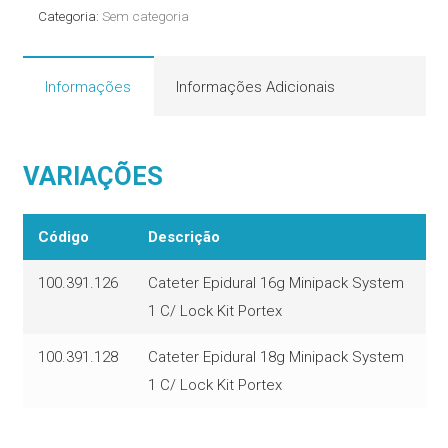
System
Categoria:
Sem categoria
1
Com
Lockit
Informações
Informações Adicionais
Portex
quantidade
VARIAÇÕES
Código
Descrição
100.391.126
Cateter Epidural 16g Minipack System
1 C/ Lock Kit Portex
100.391.128
Cateter Epidural 18g Minipack System
1 C/ Lock Kit Portex