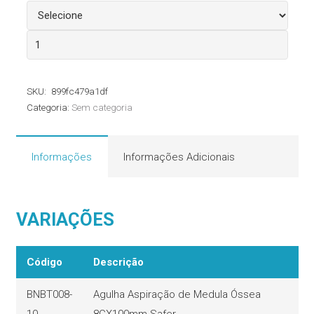
Agulha
para
Biópsia
SKU:
899fc479a1df
de
Categoria:
Sem categoria
Medula
Óssea
Safer
Informações
Informações Adicionais
quantidade
VARIAÇÕES
Código
Descrição
BNBT008-
Agulha Aspiração de Medula Óssea
10
8GX100mm Safer