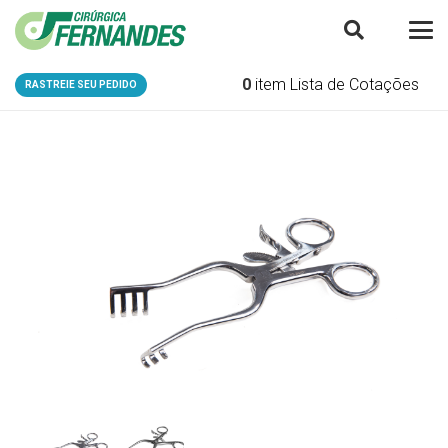
0
item
Lista de Cotações
RASTREIE SEU PEDIDO