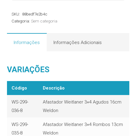
Weldon
SKU:
88bedf7e2b4c
quantidade
Categoria:
Sem categoria
Informações
Informações Adicionais
VARIAÇÕES
Código
Descrição
WS-299-
Afastador Weitlaner 3×4 Agudos 16cm
036-8
Weldon
WS-299-
Afastador Weitlaner 3×4 Rombos 13cm
035-8
Weldon