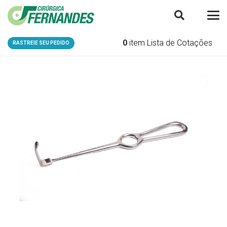
0
item
Lista de Cotações
RASTREIE SEU PEDIDO