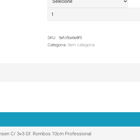
Afastador
Jansen
Professional
SKU:
5efcfbe6e8f5
quantidade
Categoria:
Sem categoria
nsen C/ 3×3 Gf. Rombos 10cm Professional