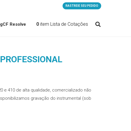
RASTREIE SEU PEDIDO
0
item
Lista de Cotações
og
CF Resolve
 PROFESSIONAL
0 e 410 de alta qualidade, comercializado não
 Disponibilizamos gravação do instrumental (sob