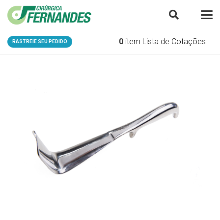
0
item
Lista de Cotações
RASTREIE SEU PEDIDO