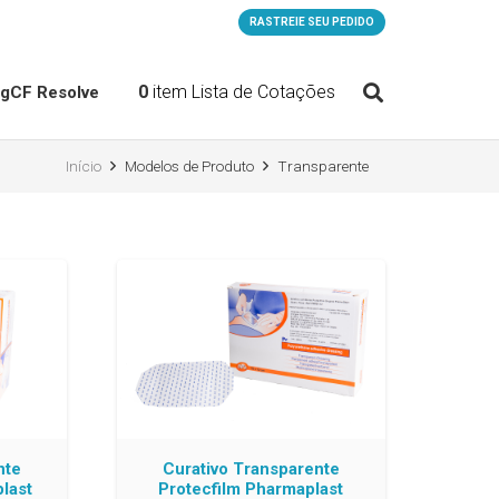
RASTREIE SEU PEDIDO
0
item
Lista de Cotações
og
CF Resolve
Início
Modelos de Produto
Transparente
nte
Curativo Transparente
last
Protecfilm Pharmaplast