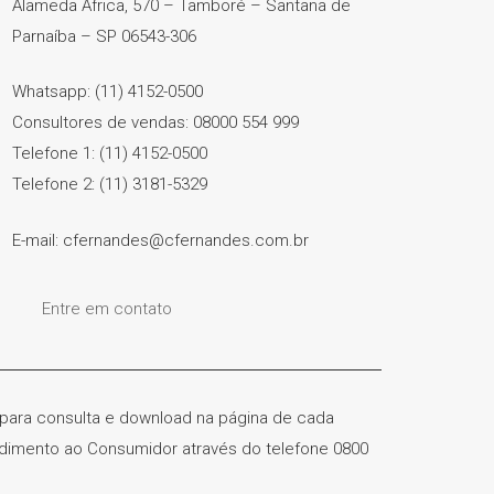
Alameda África, 570 – Tamboré – Santana de
Parnaíba – SP 06543-306
Whatsapp: (11) 4152-0500
Consultores de vendas: 08000 554 999
Telefone 1: (11) 4152-0500
Telefone 2: (11) 3181-5329
E-mail: cfernandes@cfernandes.com.br
Entre em contato
) para consulta e download na página de cada
ndimento ao Consumidor através do telefone 0800