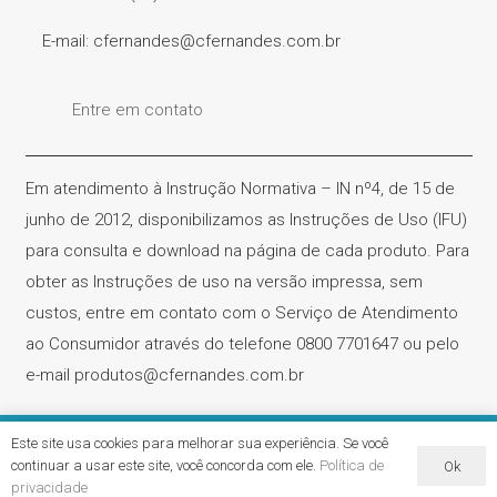
E-mail: cfernandes@cfernandes.com.br
Entre em contato
Em atendimento à Instrução Normativa – IN nº4, de 15 de
junho de 2012, disponibilizamos as Instruções de Uso (IFU)
para consulta e download na página de cada produto. Para
obter as Instruções de uso na versão impressa, sem
custos, entre em contato com o Serviço de Atendimento
ao Consumidor através do telefone 0800 7701647 ou pelo
e-mail produtos@cfernandes.com.br
Este site usa cookies para melhorar sua experiência. Se você
Cirúrgica Fernandes – CNPJ. 61.418.042/0001-31 | Todos os
continuar a usar este site, você concorda com ele.
Política de
Ok
direitos reservados
privacidade