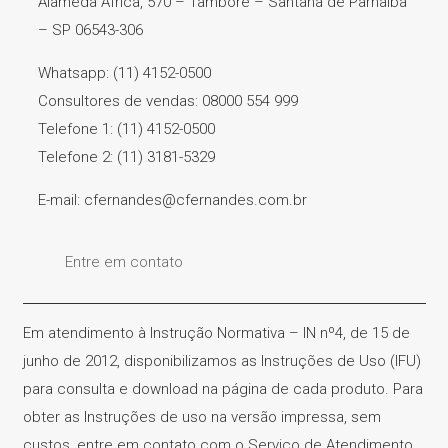
Alameda África, 570 – Tamboré – Santana de Parnaíba
– SP 06543-306
Whatsapp: (11) 4152-0500
Consultores de vendas: 08000 554 999
Telefone 1: (11) 4152-0500
Telefone 2: (11) 3181-5329
E-mail: cfernandes@cfernandes.com.br
Entre em contato
Em atendimento à Instrução Normativa – IN nº4, de 15 de
junho de 2012, disponibilizamos as Instruções de Uso (IFU)
para consulta e download na página de cada produto. Para
obter as Instruções de uso na versão impressa, sem
custos, entre em contato com o Serviço de Atendimento