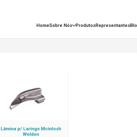
Home
Sobre Nós
Produtos
Representantes
Bl
Lâmina p/ Laringo Mcintosh
Weldon