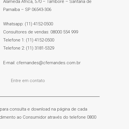
Alameda África, 570 – Tamboré – Santana de
Parnaíba – SP 06543-306
Whatsapp: (11) 4152-0500
Consultores de vendas: 08000 554 999
Telefone 1: (11) 4152-0500
Telefone 2: (11) 3181-5329
E-mail: cfernandes@cfernandes.com.br
Entre em contato
) para consulta e download na página de cada
ndimento ao Consumidor através do telefone 0800