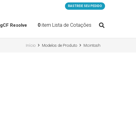
RASTREIE SEU PEDIDO
0
item
Lista de Cotações
og
CF Resolve
Início
Modelos de Produto
Mcintosh