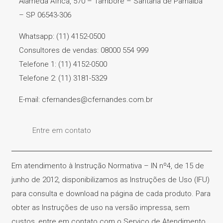
Alameda África, 570 – Tamboré – Santana de Parnaíba
– SP 06543-306
Whatsapp: (11) 4152-0500
Consultores de vendas: 08000 554 999
Telefone 1: (11) 4152-0500
Telefone 2: (11) 3181-5329
E-mail: cfernandes@cfernandes.com.br
Entre em contato
Em atendimento à Instrução Normativa – IN nº4, de 15 de
junho de 2012, disponibilizamos as Instruções de Uso (IFU)
para consulta e download na página de cada produto. Para
obter as Instruções de uso na versão impressa, sem
custos, entre em contato com o Serviço de Atendimento