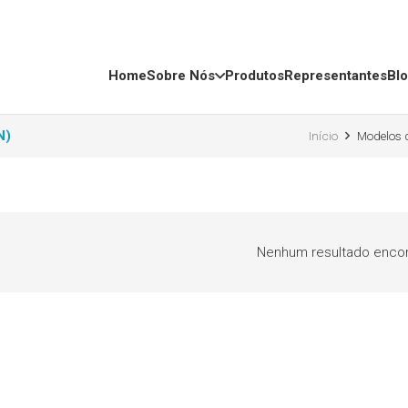
Home
Sobre Nós
Produtos
Representantes
Bl
N)
Início
Modelos 
Nenhum resultado encon