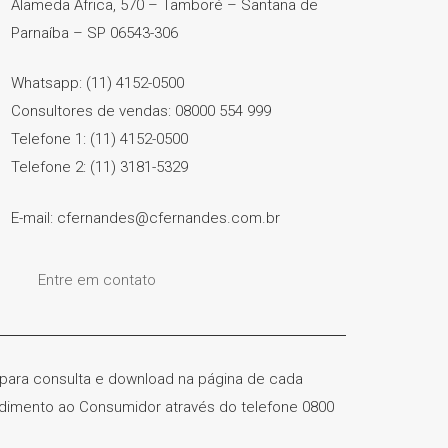
Alameda África, 570 – Tamboré – Santana de
Parnaíba – SP 06543-306
Whatsapp: (11) 4152-0500
Consultores de vendas: 08000 554 999
Telefone 1: (11) 4152-0500
Telefone 2: (11) 3181-5329
E-mail: cfernandes@cfernandes.com.br
Entre em contato
) para consulta e download na página de cada
ndimento ao Consumidor através do telefone 0800