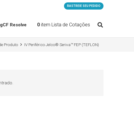
RASTREIE SEU PEDIDO
0
item
Lista de Cotações
og
CF Resolve
de Produto
IV Periférico Jelco® Seriva™ FEP (TEFLON)
trado.