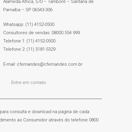
Alameda África, 570 – Tamboré – Santana de
Parnaíba – SP 06543-306
Whatsapp: (11) 4152-0500
Consultores de vendas: 08000 554 999
Telefone 1: (11) 4152-0500
Telefone 2: (11) 3181-5329
E-mail: cfernandes@cfernandes.com.br
Entre em contato
) para consulta e download na página de cada
ndimento ao Consumidor através do telefone 0800