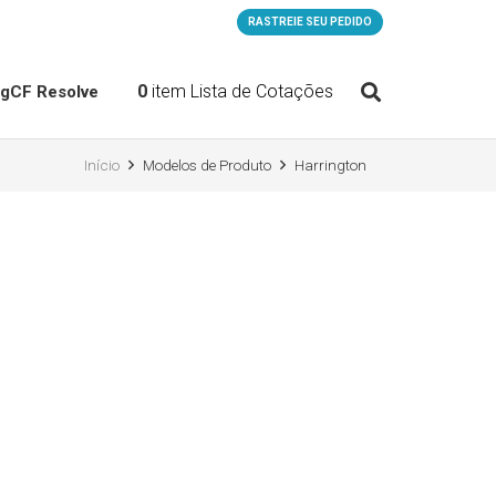
RASTREIE SEU PEDIDO
0
item
Lista de Cotações
og
CF Resolve
Início
Modelos de Produto
Harrington