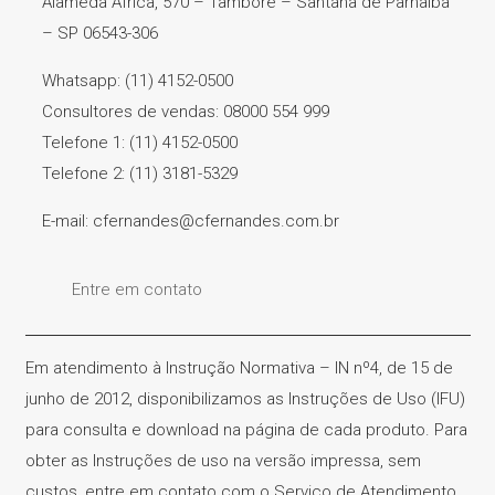
Alameda África, 570 – Tamboré – Santana de Parnaíba
– SP 06543-306
Whatsapp: (11) 4152-0500
Consultores de vendas: 08000 554 999
Telefone 1: (11) 4152-0500
Telefone 2: (11) 3181-5329
E-mail: cfernandes@cfernandes.com.br
Entre em contato
Em atendimento à Instrução Normativa – IN nº4, de 15 de
junho de 2012, disponibilizamos as Instruções de Uso (IFU)
para consulta e download na página de cada produto. Para
obter as Instruções de uso na versão impressa, sem
custos, entre em contato com o Serviço de Atendimento