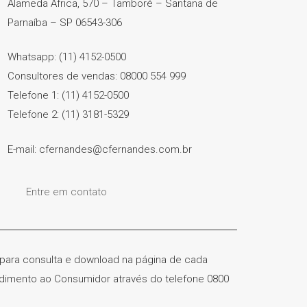
Alameda África, 570 – Tamboré – Santana de
Parnaíba – SP 06543-306
Whatsapp: (11) 4152-0500
Consultores de vendas: 08000 554 999
Telefone 1: (11) 4152-0500
Telefone 2: (11) 3181-5329
E-mail: cfernandes@cfernandes.com.br
Entre em contato
) para consulta e download na página de cada
ndimento ao Consumidor através do telefone 0800