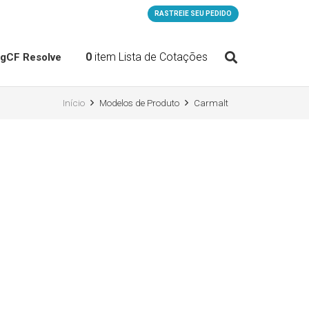
RASTREIE SEU PEDIDO
0
item
Lista de Cotações
og
CF Resolve
Início
Modelos de Produto
Carmalt